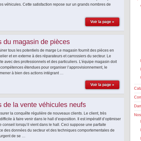
des véhicules. Cette satisfaction repose sur un grands nombres de
Voir la page »
s du magasin de pièces
rainer tous les potentiels de marge Le magasin fournit des pièces en
atelier et en externe à des réparateurs et carrossiers du secteur. Le
te avec des professionnels et des particuliers. L’équipe magasin doit
 compétences étendues pour organiser l’approvisionnement, le
 mener à bien des actions intégrant …
Voir la page »
Cat
Con
s de la vente véhicules neufs
Dan
assurer la conquête régulière de nouveaux clients. Le client, très
Nos
t difficile à faire venir dans le hall d’exposition. Il est impératif d’optimiser
 le conseil lorsqu’il vient dans le hall. Ceci suppose une parfaite
e des données du secteur et des techniques comportementales de
t urgent de se …