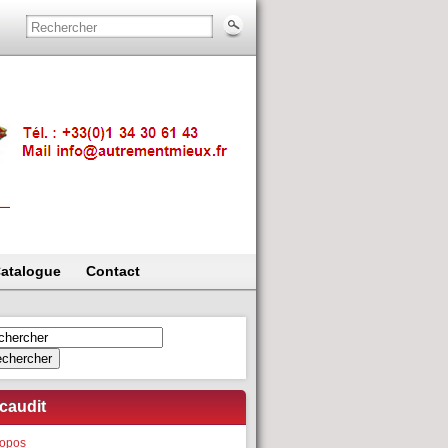
atalogue
Contact
chercher
caudit
ropos