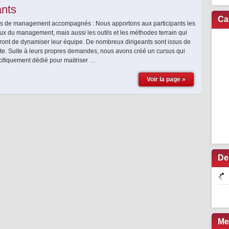
ants
Ca
 de management accompagnés : Nous apportons aux participants les
x du management, mais aussi les outils et les méthodes terrain qui
tront de dynamiser leur équipe. De nombreux dirigeants sont issus de
ente. Suite à leurs propres demandes, nous avons créé un cursus qui
cifiquement dédié pour maitriser …
Voir la page »
De
Me