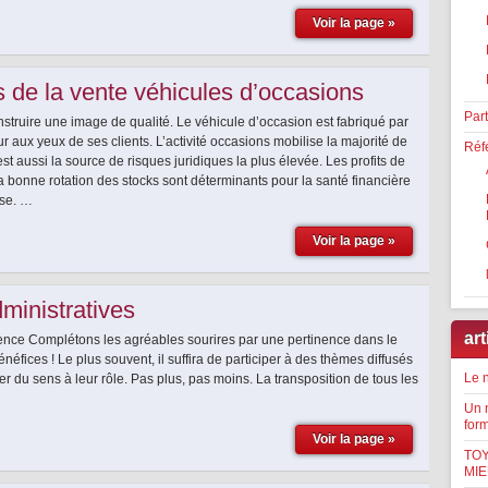
Voir la page »
s de la vente véhicules d’occasions
Par
onstruire une image de qualité. Le véhicule d’occasion est fabriqué par
eur aux yeux de ses clients. L’activité occasions mobilise la majorité de
Réf
est aussi la source de risques juridiques la plus élevée. Les profits de
t la bonne rotation des stocks sont déterminants pour la santé financière
ise. …
Voir la page »
dministratives
art
lyvalence Complétons les agréables sourires par une pertinence dans le
fices ! Le plus souvent, il suffira de participer à des thèmes diffusés
Le 
r du sens à leur rôle. Pas plus, pas moins. La transposition de tous les
Un 
for
Voir la page »
TOY
MIE