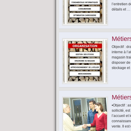
l’entretien 
détails et …
Métier
Objectif : d
interne à l’
magasin trai
disposer de
stockage et
Métier
•Objectif : 
sollicité, es
l’accueil et
connaissanc
vente. Il es