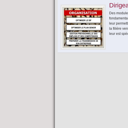
Dirige
Des modules
fondamentau
leur permet
la filière v
leur est spé