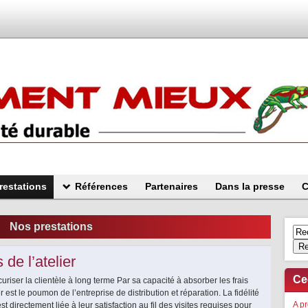
restations
Références
Partenaires
Dans la presse
C
Nos prestations
Re
 de l’atelier
Ce
écuriser la clientèle à long terme Par sa capacité à absorber les frais
ier est le poumon de l’entreprise de distribution et réparation. La fidélité
A p
est directement liée à leur satisfaction au fil des visites requises pour