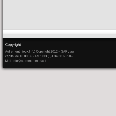
Copyright
Autrementmieux.fr (c) Copyright 2012 – SARL au
capital de 10.000 € - Tél.: +33 (0)1 34 30 60 50–
Mail: info@autrementmieux.fr