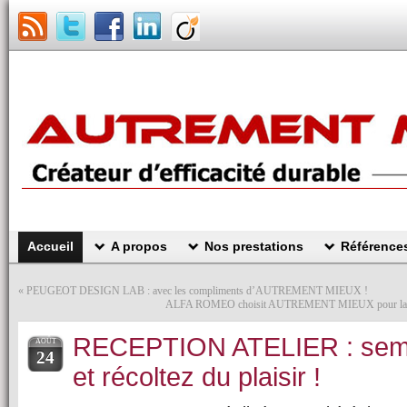
Accueil
A propos
Nos prestations
Référence
«
PEUGEOT DESIGN LAB : avec les compliments d’AUTREMENT MIEUX !
ALFA ROMEO choisit AUTREMENT MIEUX pour la form
RECEPTION ATELIER : sem
AOÛT
24
et récoltez du plaisir !