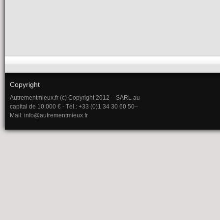
Copyright
Autrementmieux.fr (c) Copyright 2012 – SARL au
capital de 10.000 € - Tél.: +33 (0)1 34 30 60 50–
Mail: info@autrementmieux.fr